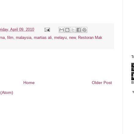
riday, April 09, 2010
ama
,
film
,
malaysia
,
martias ali
,
melayu
,
new
,
Restoran Mak
T
Home
Older Post
B
(Atom)