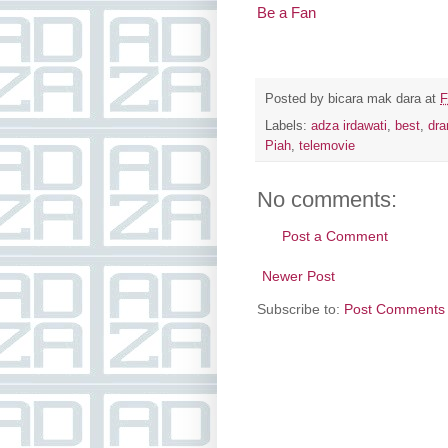
Be a Fan
Posted by
bicara mak dara
at
F
Labels:
adza irdawati
,
best
,
dr
Piah
,
telemovie
No comments:
Post a Comment
Newer Post
Subscribe to:
Post Comments 