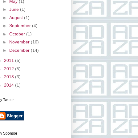
►
May
(1)
►
June
(1)
►
August
(1)
►
September
(4)
►
October
(1)
►
November
(16)
►
December
(14)
►
2011
(5)
►
2012
(5)
►
2013
(3)
►
2014
(1)
y Twitter
y Sponsor