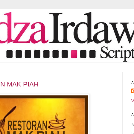
N MAK PIAH
A
V
A
A
I