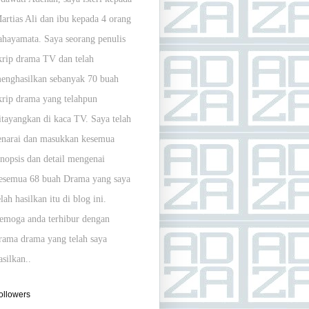
artias Ali dan ibu kepada 4 orang
ahayamata. Saya seorang penulis
krip drama TV dan telah
enghasilkan sebanyak 70 buah
krip drama yang telahpun
itayangkan di kaca TV. Saya telah
enarai dan masukkan kesemua
inopsis dan detail mengenai
esemua 68 buah Drama yang saya
elah hasilkan itu di blog ini
.
emoga anda terhibur dengan
rama drama yang telah saya
asilkan..
ollowers