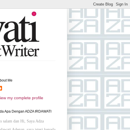
bout Me
iew my complete profile
da Apa Dengan ADZA IRDAWATI
s salam dan Hi, Saya Adza
rdawati Adenan, saya isteri kepada