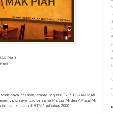
M
c
s
m
s
d
s
MAK PIAH
s
denan
k
t
S
d
h
 telah saya hasilkan, drama berjudul "RESTORAN MAK
am yang saya tulis bersama Martias Ali dan AMrizal Ali
 ini telah keudara di RTM 1 pd tahun 2000
F