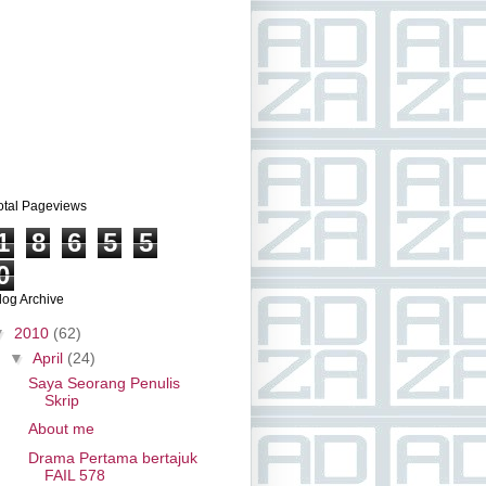
otal Pageviews
1
8
6
5
5
0
log Archive
▼
2010
(62)
▼
April
(24)
Saya Seorang Penulis
Skrip
About me
Drama Pertama bertajuk
FAIL 578